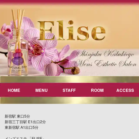
HOME
MENU
STAFF
ROOM
ACCESS
新宿駅 東口5分
新宿三丁目駅 E1出口2分
東新宿駅 A1出口5分
メンズエステ 「ELISE」